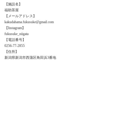
【施設名】
福助茶屋
【メールアドレス】
kakudahama.fukusuke@gmail.com
【Instagram】
fukusuke_niigata
【電話番号】
0256-77-2855
【住所】
新潟県新潟市西蒲区角田浜3番地